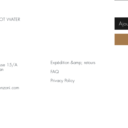
OT WATER
Ajou
Expédition &amp; retours
euse 15/A
han
FAQ
Privacy Policy
enzoni.com