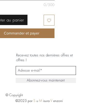
0/500
ter au panier
Commander et payer
Recevez toutes nos dernières offres et
offres !
Abonnez-vous maintenant
© Copyright
©2023 par
S
u
M
isura
V
enzoni