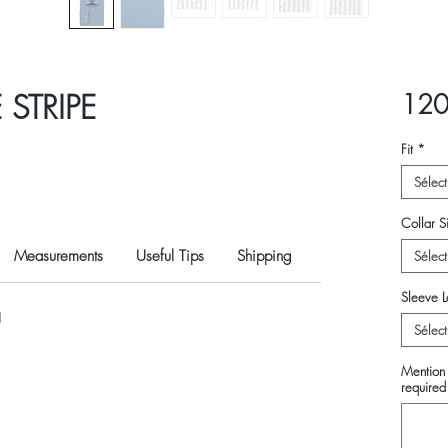
STRIPE
120
Fit
*
Sélect
Collar Si
Measurements
Useful Tips
Shipping
Sélect
Sleeve L
N
Sélect
Mention 
required 