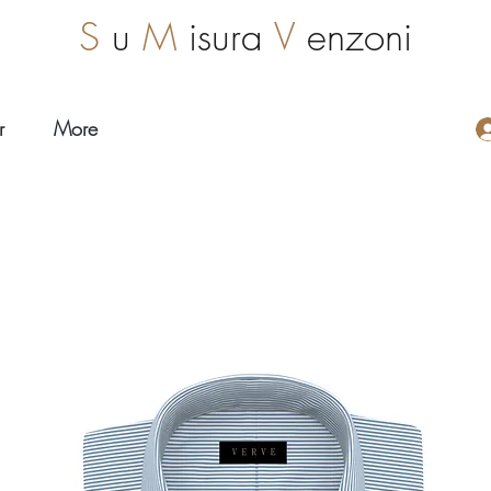
S
u
M
isura
V
enzoni
r
More