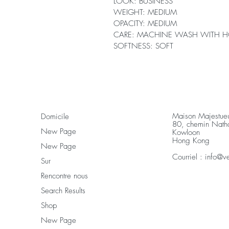
LOOK: BUSINESS
WEIGHT: MEDIUM
OPACITY: MEDIUM
CARE: MACHINE WASH WITH H
SOFTNESS: SOFT
Maison Majestu
Domicile
80, chemin Nat
New Page
Kowloon
Hong Kong
New Page
Courriel :
info@v
Sur
Rencontre nous
Search Results
Shop
New Page