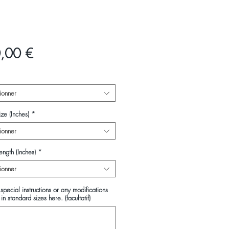
Prix
,00 €
ionner
ze (Inches)
*
ionner
ength (Inches)
*
ionner
special instructions or any modifications
in standard sizes here. (facultatif)