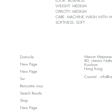
LOOK: BUSINESS
WEIGHT: MEDIUM
OPACITY: MEDIUM
CARE: MACHINE WASH WITH H
SOFTNESS: SOFT
Maison Majestu
Domicile
80, chemin Nat
New Page
Kowloon
Hong Kong
New Page
Courriel :
info@v
Sur
Rencontre nous
Search Results
Shop
New Page