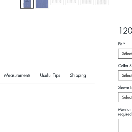
120
Fit
*
Sélect
Collar Si
Measurements
Useful Tips
Shipping
Sélect
Sleeve L
N
Sélect
Mention 
required 