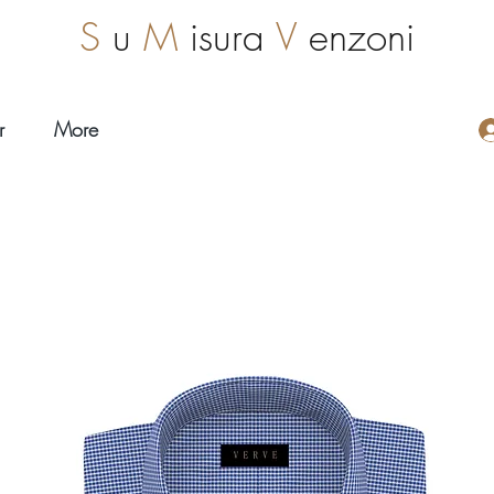
S
u
M
isura
V
enzoni
r
More