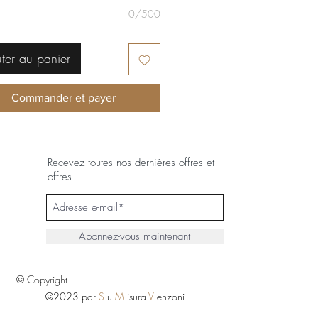
0/500
ter au panier
Commander et payer
Recevez toutes nos dernières offres et
offres !
Abonnez-vous maintenant
© Copyright
©2023 par
S
u
M
isura
V
enzoni