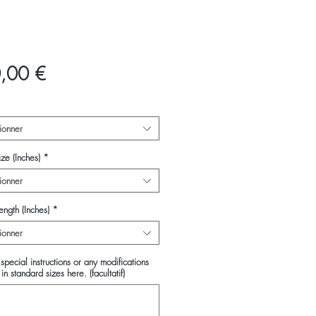
Prix
,00 €
ionner
ze (Inches)
*
ionner
ength (Inches)
*
ionner
special instructions or any modifications
in standard sizes here. (facultatif)