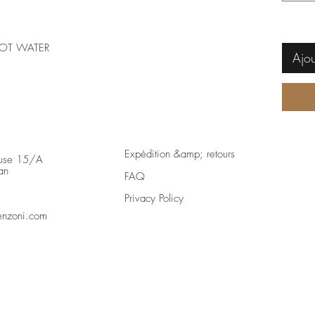
OT WATER
Ajou
Expédition &amp; retours
euse 15/A
han
FAQ
Privacy Policy
enzoni.com