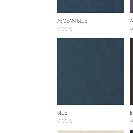
Hurtigvisning
AEGEAN BLUE
A
Pris
Pr
0,00 €
0
Hurtigvisning
BLUE
Pris
Pr
0,00 €
0