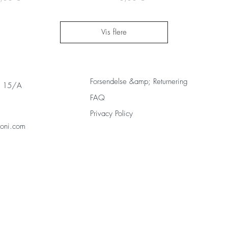
Vis flere
Forsendelse &amp; Returnering
s 15/A
FAQ
Privacy Policy
zoni.com