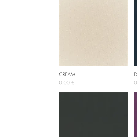
Hurtigvisning
CREAM
D
Pris
Pr
0,00 €
0