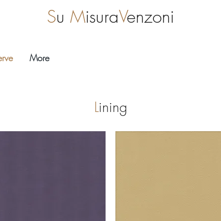
S
u
M
isura
V
enzoni
erve
More
L
ining