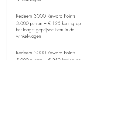
Redeem 3000 Reward Points
3.000 punten = € 125 korting op
het laagst geprijsde item in de
winkelwagen
Redeem 5000 Reward Points
5.000 punten = € 250 korting op
het laagst geprijsde item in de
winkelwagen
Ontvang al onze nieuwste deals en
aanbiedingen!
Abonneer nu