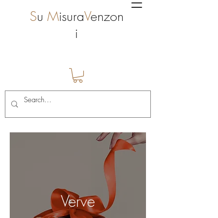
S
u
M
isura
V
enzon
i
Verve