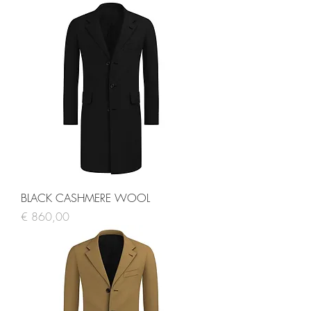
BLACK CASHMERE WOOL
Prijs
€ 860,00