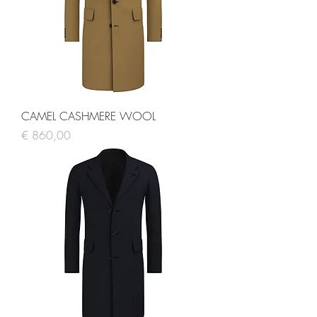
CAMEL CASHMERE WOOL
Prijs
€ 860,00