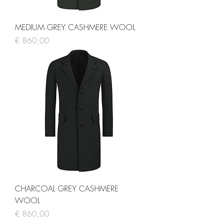
MEDIUM GREY CASHMERE WOOL
Prijs
€ 860,00
CHARCOAL GREY CASHMERE
WOOL
Prijs
€ 860,00