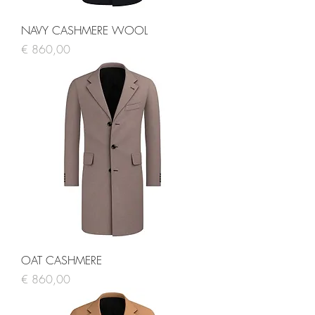
NAVY CASHMERE WOOL
Prijs
€ 860,00
OAT CASHMERE
Prijs
€ 860,00