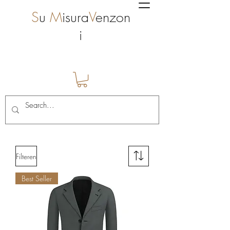
S
u
M
isura
V
enzon
i
Filteren
Best Seller