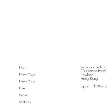
Majestetiske hus
Hjem
80 Nathan Road
New Page
Kowloon
Hong Kong
New Page
E-post:
info@venz
Om
Verve
Møt oss