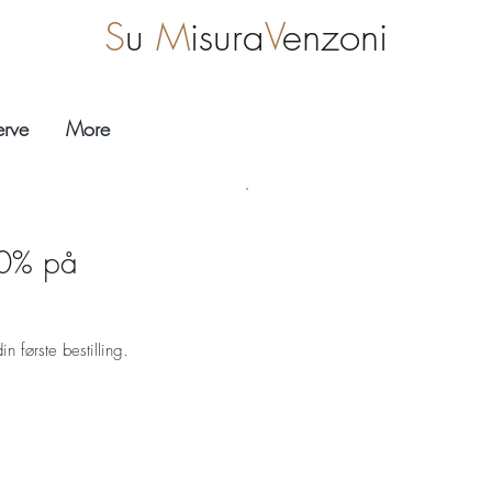
S
u
M
isura
V
enzoni
erve
More
10% på
n første bestilling.