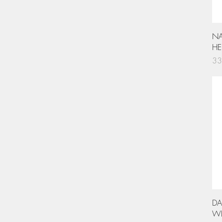
NA
HE
Pri
33
DA
W