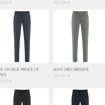
s
Pris
5,00 €
335,00 €
Hurtigvisning
Hurtigvisning
UE ON BLUE PRINCE OF
LIGHT GREY BIRDSEYE
LES
Pris
335,00 €
s
5,00 €