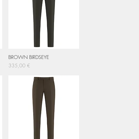
Hurtigvisning
BROWN BIRDSEYE
Pris
335,00 €