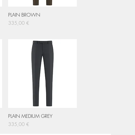
Hurtigvisning
PLAIN BROWN
Pris
335,00 €
Hurtigvisning
PLAIN MEDIUM GREY
Pris
335,00 €