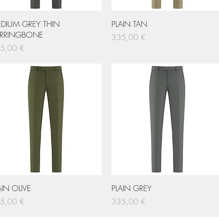
Hurtigvisning
Hurtigvisning
DIUM GREY THIN
PLAIN TAN
RRINGBONE
Pris
335,00 €
s
5,00 €
Hurtigvisning
Hurtigvisning
AIN OLIVE
PLAIN GREY
s
Pris
5,00 €
335,00 €