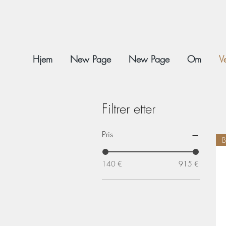
Hjem
New Page
New Page
Om
V
Filtrer etter
Pris
140 €
915 €