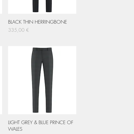
Hurtigvisning
BLACK THIN HERRINGBONE
Pris
335,00 €
Hurtigvisning
LIGHT GREY & BLUE PRINCE OF
WALES