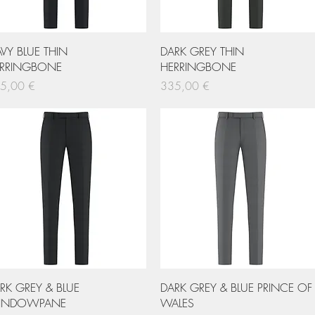
Hurtigvisning
Hurtigvisning
VY BLUE THIN
DARK GREY THIN
RRINGBONE
HERRINGBONE
s
Pris
5,00 €
335,00 €
Hurtigvisning
Hurtigvisning
RK GREY & BLUE
DARK GREY & BLUE PRINCE OF
INDOWPANE
WALES