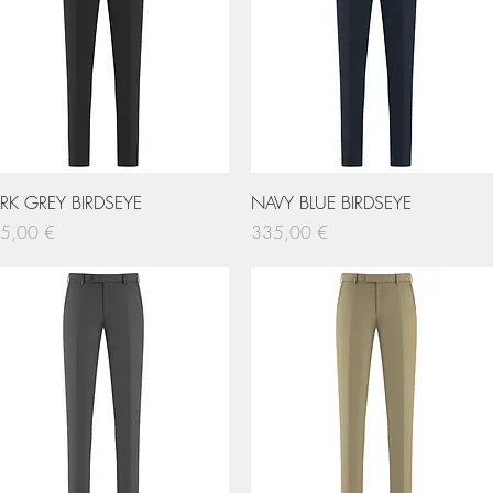
Hurtigvisning
Hurtigvisning
RK GREY BIRDSEYE
NAVY BLUE BIRDSEYE
s
Pris
5,00 €
335,00 €