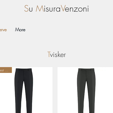
S
u
M
isura
V
enzoni
erve
More
T
visker
Best Seller